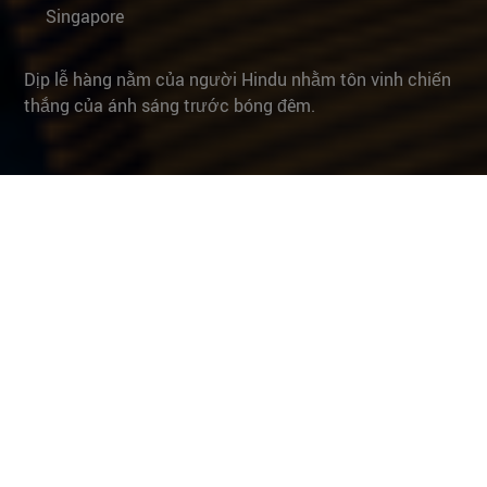
Singapore
Dịp lễ hàng nằm của người Hindu nhằm tôn vinh chiến
thắng của ánh sáng trước bóng đêm.