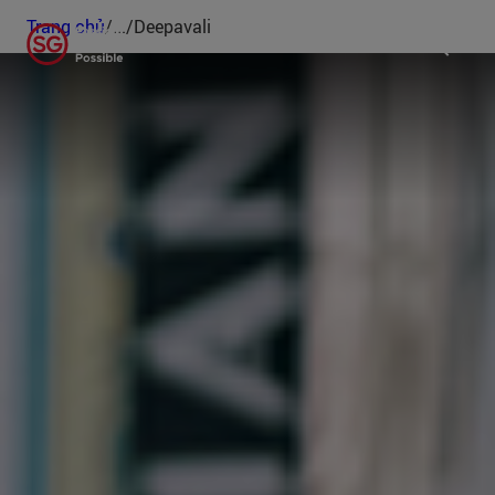
Trang chủ
/
...
/
Deepavali