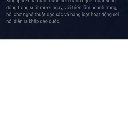
Singapore hóa thân thành bức tranh nghệ thuật sống
động trong suốt mười ngày, với triển lãm hoành tráng,
hội chợ nghệ thuật đặc sắc và hàng loạt hoạt động sôi
nổi diễn ra khắp đảo quốc.