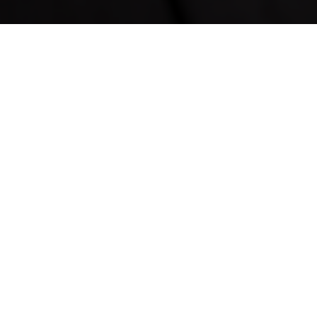
Khu Bảo tồn Đầm lầy Sungei Buloh
Khu bảo tồn xanh
Singapore là thành phố trong vườn, nơi không gian