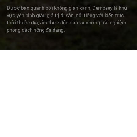
Được bao quanh bởi không gian xanh, Dempsey là khu
vực yên bình giàu giá trị di sản, nổi tiếng với kiến trúc
thời thuộc địa, ẩm thực độc đáo và những trải nghiệm
phong cách sống đa dạng.