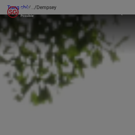
Trang chủ
/
...
/
Dempsey