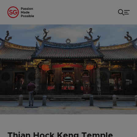
Trang chủ
/
...
/
Chùa Thian Hock Keng
Thian Hock Keng Temple