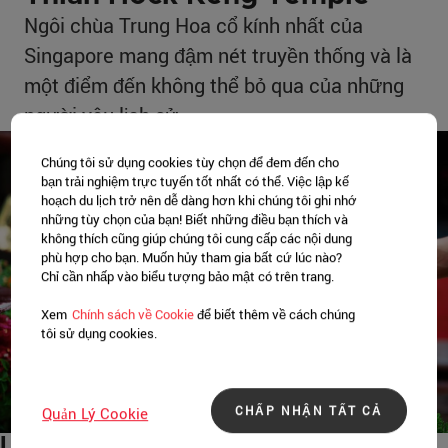
Ngôi chùa Trung Hoa cổ kính nhất của
Singapore mang đậm nét truyền thống và là
một điểm đến không thể bỏ qua của những
người yêu lịch sử.
Chúng tôi sử dụng cookies tùy chọn để đem đến cho
bạn trải nghiệm trực tuyến tốt nhất có thể. Việc lập kế
hoạch du lịch trở nên dễ dàng hơn khi chúng tôi ghi nhớ
những tùy chọn của bạn! Biết những điều bạn thích và
không thích cũng giúp chúng tôi cung cấp các nội dung
phù hợp cho bạn. Muốn hủy tham gia bất cứ lúc nào?
Chỉ cần nhấp vào biểu tượng bảo mật có trên trang.
Xem
Chính sách về Cookie
để biết thêm về cách chúng
tôi sử dụng cookies.
CHẤP NHẬN TẤT CẢ
Quản Lý Cookie
Lý do nên ghé thăm