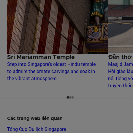
Sri Mariamman Temple
Đền thờ
Step into Singapore’s oldest Hindu temple
Masjid Jam
to admire the ornate carvings and soak in
Hồi giáo lâ
the vibrant atmosphere.
nổi tiếng vớ
truyền thốn
Các trang web liên quan
Tổng Cục Du lịch Singapore