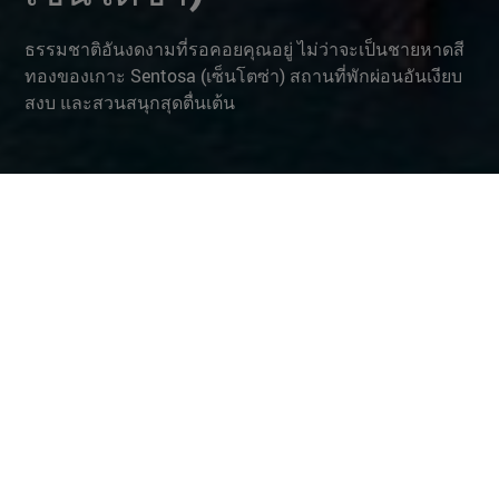
ธรรมชาติอันงดงามที่รอคอยคุณอยู่ ไม่ว่าจะเป็นชายหาดสี
ทองของเกาะ Sentosa (เซ็นโตซ่า) สถานที่พักผ่อนอันเงียบ
สงบ และสวนสนุกสุดตื่นเต้น