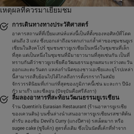
เหตุผลที่ควรมาเยี่ยมชม
การเดินทางทางประวัติศาสตร์
อาคารสถานที่ที่เปี่ยมเสน่ห์แห่งนี้เป็นที่ตั้งของหอศิลป์ที่โดด
เด่นถึง 3 แห่ง ซึ่งบอกเล่าถึงมรดกเก่าแก่ล้ำค่าของชุมชนยูเร
เชียนในสิงคโปร์ ชุมชนชาวยูเรเชียเป็นหนึ่งในชุมชนที่เล็ก
ที่สุด แต่เป็นหนึ่งในชุมชนที่มีมายาวนานที่สุดเช่นกัน เป็นที่
ทราบกันดีว่าชาวยูเรเชียคือวัฒนธรรมลูกผสมระหว่างตะวัน
ออกและตะวันตก แหล่งกำเนิดของชาวเอเชียและยุโรปเหล่า
นี้สามารถสืบย้อนไปได้ไกลถึงการตั้งรกรากในสมัย
จักรวรรดินิยมที่เก่าแก่ที่สุดของภูมิภาคนี้เช่น มะละกา ปีนัง
กัว มาเก๊า และซีลอน (ปัจจุบันคือศรีลังกา)
ลิ้มลองอาหารที่สะท้อนวัฒนธรรมยูเรเชียน
ร้าน Quentin's Eurasian Restaurant (ร้านอาหารยูเรเชีย
ของเควนติน) บนชั้นล่างนำเสนออาหารยูเรเชียนรสชาติต้น
ตำรับ ลองชิม Devil’s Curry (แกงปีศาจ) รสเผ็ดมาก หรือ
sugee cake (ซูจีเค้ก) สูตรดั้งเดิม ซึ่งเป็นนัตตี้เค้กที่ทำจาก