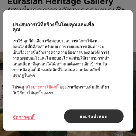
Eurasian Heritage Gallery
(ศูนย์มรดกทางวัฒนธรรมยูเรเชีย
น)
ประสบการณ์ที่สร้างขึ้นโดยคุณและเพื่อ
เรียนรู้ประวัติศาสตร์ของชุมชนยูเรเชียนใน
คุณ
สิงคโปร์ผ่านแกลเลอรี่ 3 แห่งของสถานที่อัน
เราใช้ คุกกี้ตัวเลือก เพื่อมอบประสบการณ์การใช้งาน
เป็นมรดกล้ำค่านี้
ออนไลน์ที่ดีที่สุดสำหรับคุณ การวางแผนการเดินทางจะ
เป็นเรื่องง่ายขึ้นถ้าเราจดจำความต้องการของคุณได้! การรู้
ว่าคุณชอบอะไรและไม่ชอบอะไร จะช่วยให้เราสามารถนำ
เสนอเนื้อหาที่คุณสนใจได้ หากคุณต้องการเลิกเข้าร่วมใน
ภายหลัง คุณก็เพียงแค่คลิกที่ไอคอนความปลอดภัยที่
ปรากฏในเพจ
โปรดดู
นโยบายการใช้คุกกี้
ของเราเพื่อทราบเพิ่มเติมเกี่ยว
กับวิธีการใช้คุกกี้ของเรา
ยอมรับทั้งหมด
จัดการคุกกี้