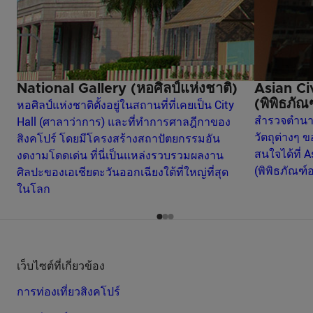
National Gallery (หอศิลป์แห่งชาติ)
Asian Ci
หอศิลป์แห่งชาติตั้งอยู่ในสถานที่ที่เคยเป็น City
(พิพิธภั
สำรวจตำนา
Hall (ศาลาว่าการ) และที่ทำการศาลฎีกาของ
วัตถุต่างๆ ข
สิงคโปร์ โดยมีโครงสร้างสถาปัตยกรรมอัน
สนใจได้ที่ 
งดงามโดดเด่น ที่นี่เป็นแหล่งรวบรวมผลงาน
(พิพิธภัณฑ์
ศิลปะของเอเชียตะวันออกเฉียงใต้ที่ใหญ่ที่สุด
ในโลก
เว็บไซต์ที่เกี่ยวข้อง
การท่องเที่ยวสิงคโปร์