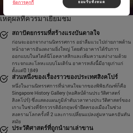
ยอมรับทั้งหมด
จัดการคุกกี้
เหตุผลที่ควรมาเยี่ยมชม
สถาปัตยกรรมที่สร้างแรงบันดาลใจ
ก่อนจะออกจากงานนิทรรศการ อย่าลืมแวะไปถ่ายภาพด้าน
หน้าอาคารอันงดงามยิ่งใหญ่ โดยตัวอาคารได้รับการ
ออกแบบในสไตล์นีโอคลาสสิกและเพิ่มความสง่างามด้วย
กระจกและโลหะแบบโมเดิร์น อาคารหลังนี้มีอายุเก่าแก่
ตั้งแต่ปี 1849
ส่วนหนึ่งของเรื่องราวของประเทศสิงคโปร์
หนึ่งในงานนิทรรศการที่น่าสนใจมากของพิพิธภัณฑ์ก็คือ
Singapore History Gallery (หอศิลป์ด้านประวัติศาสตร์
สิงคโปร์) ซึ่งแสดงแผนภูมิลำดับเวลาทางประวัติศาสตร์ของ
เกาะในช่วงที่จักรวรรดิอังกฤษเข้ายึดครองเมืองในช่วง
สงครามโลกครั้งที่ 2 และการเปลี่ยนแปลงสู่มหานครอันทัน
สมัย
ประวัติศาสตร์ที่ถูกนำมาเล่าขาน