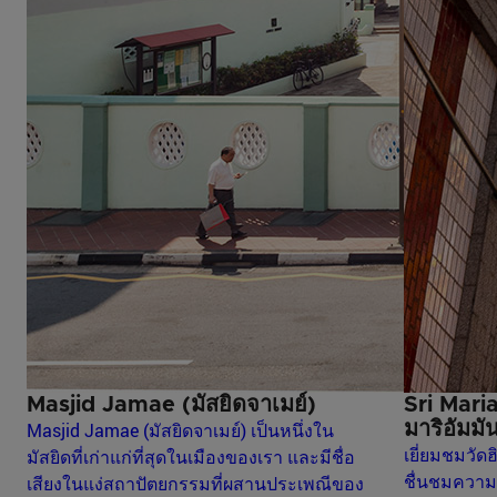
Masjid Jamae (มัสยิดจาเมย์)
Sri Mari
Masjid Jamae (มัสยิดจาเมย์) เป็นหนึ่งใน
มาริอัมมัน
เยี่ยมชมวัดฮิ
มัสยิดที่เก่าแก่ที่สุดในเมืองของเรา และมีชื่อ
ชื่นชมควา
เสียงในแง่สถาปัตยกรรมที่ผสานประเพณีของ