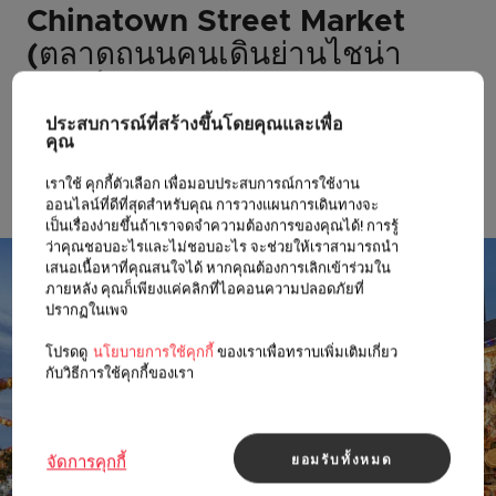
Chinatown Street Market
(ตลาดถนนคนเดินย่านไชน่า
ทาวน์)
ถนนที่เป็นเอกลักษณ์ของสิงคโปร์นี้ ไม่ใช่แค่แห
ประสบการณ์ที่สร้างขึ้นโดยคุณและเพื่อ
คุณ
ล่งชอปปิงเท่านั้น แต่ยังเต็มไปด้วยร้านรวง
มากมาย เช่น ร้านขายพัดสวยๆ ไปจนถึงของที่
เราใช้ คุกกี้ตัวเลือก เพื่อมอบประสบการณ์การใช้งาน
ออนไลน์ที่ดีที่สุดสำหรับคุณ การวางแผนการเดินทางจะ
ระลึกที่น่ารัก
เป็นเรื่องง่ายขึ้นถ้าเราจดจำความต้องการของคุณได้! การรู้
ว่าคุณชอบอะไรและไม่ชอบอะไร จะช่วยให้เราสามารถนำ
เสนอเนื้อหาที่คุณสนใจได้ หากคุณต้องการเลิกเข้าร่วมใน
ภายหลัง คุณก็เพียงแค่คลิกที่ไอคอนความปลอดภัยที่
ปรากฏในเพจ
โปรดดู
นโยบายการใช้คุกกี้
ของเราเพื่อทราบเพิ่มเติมเกี่ยว
กับวิธีการใช้คุกกี้ของเรา
ยอมรับทั้งหมด
จัดการคุกกี้