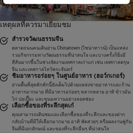
เหตุผลที่ควรมาเยี่ยมชม
สำรวจวัฒนธรรมจีน
ตลาดถนนคนเดินย่าน Chinatown (ไชน่าทาวน์) เป็นแหล่ง
รวมกิจกรรมทางวัฒนธรรมที่น่าสนใจ และบางครั้งก็ยิ่งมี
สีสันมากขึ้นในช่วงจัดงานเทศกาลเก่าแก่ เช่น เทศกาลตรุษ
จีน และเทศกาลไหว้พระจันทร์
ชิมอาหารอร่อยๆ ในศูนย์อาหาร (ฮอว์กเกอร์)
ย่านพื้นที่สุดคักคักนี้ยังเต็มไปด้วยแหล่งขายอาหารและร้าน
อาหารมากมาย ที่มีอาหารอร่อยๆ หลากหลาย อาทิ ข้าวมัน
ไก่ ปอเปี๊ยะ และขนมหวานอย่างลอดช่อง
เลือกซื้อของที่ระลึกสุดเก๋
คุณสามารถเดินชมและเลือกซื้อของที่ระลึกและของฝาก
กลับบ้านที่มีให้เลือกมากมาย อาทิ พัดสวยๆ หรือผลงานพู่กัน
จีนที่มีเอกลักษณ์ และของที่ระลึกอื่นๆ ที่น่าสนใจ