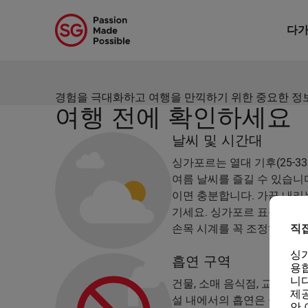
홈
/
주요 정보
싱가포르 여행 
다가
경험을 극대화하고 여행을 만끽하기 위한 중요한 정보,
여행 전에 확인하세요
날씨 및 시간대
싱가포르는 열대 기후(25-33
여름 날씨를 즐길 수 있습니
이면 충분합니다. 가끔 내리
기세요. 싱가포르 표준시는 G
손목 시계를 꼭 조정하세요.
직
싱
흡연 구역
용합
니다
건물, 소매 음식점, 교통 시설
제공
설 내에서의 흡연은 금지되어
안 