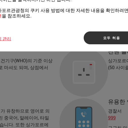
로 표시되어 있습니다.
또는 기소
가포르관광청의 쿠키 사용 방법에 대한 자세한 내용을 확인하려
체 목록을 확인하세요.
미데이트 같
책
을 참조하세요.
비 담배)
가포르 입
객은 이런
자세한 
모두 허용
키 관리
요.
전원 
기구(WHO)의 기준 이상
싱가포르에
로 마셔도 되며, 상점에서
(50 사
유용한
가 유창하므로 영어로 의
경찰서
 중국어, 말레이어, 타밀
999
많습니다. 또한 싱가포르에