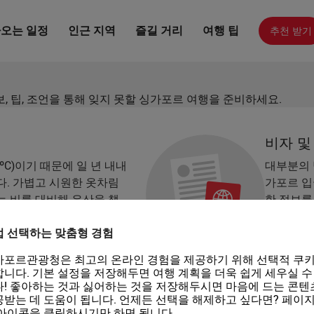
핵심 정보
추천 받기
오는 일정
인근 지역
즐길 거리
여행 팁
 팁, 조언을 통해 잊지 못할 싱가포르 여행을 준비하세요.
비자 및
ºC)이기 때문에 일 년 내내
대부분의 
다. 가볍고 시원한 옷차림
가포르 입
는 비를 대비해 우산을 챙
한 정보를
MT +8이므로 이에 맞춰
요건 더 
접 선택하는 맞춤형 경험
가포르관광청은 최고의 온라인 경험을 제공하기 위해 선택적 쿠키
전자 담
니다. 기본 설정을 저장해두면 여행 계획을 더욱 쉽게 세우실 수
! 좋아하는 것과 싫어하는 것을 저장해두시면 마음에 드는 콘텐
, 대중교통 수단, 스포츠 시
전자 담배
받는 데 도움이 됩니다. 언제든 선택을 해제하고 싶다면? 페이지
 있습니다. 지정된 흡연
사용은 싱
아이콘을 클릭하시기만 하면 됩니다.