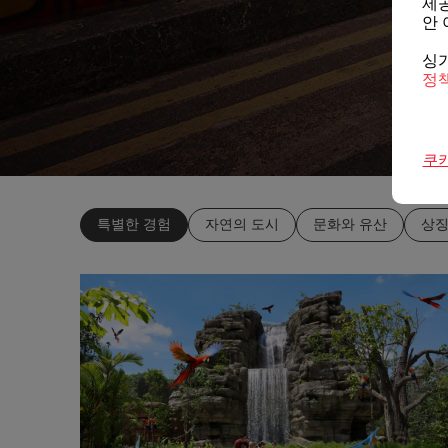
제공
안 
싱
정
쿠
특별한 경험
자연의 도시
문화와 유산
상징