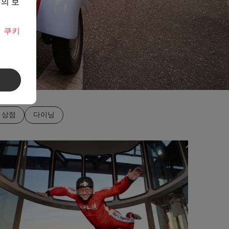
의 보
면
쿠키
상점
다이닝