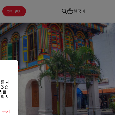
추천 받기
한국어
를 사
 있습
츠를
의 보
면
쿠키