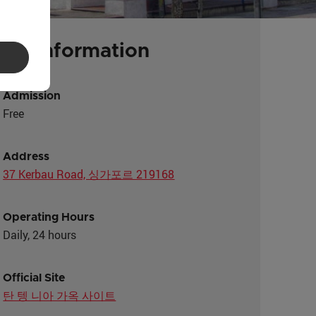
ting Information
Admission
Free
Address
37 Kerbau Road, 싱가포르 219168
Operating Hours
Daily, 24 hours
Official Site
탄 텡 니아 가옥 사이트