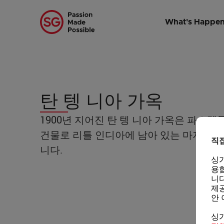
Home
/
주요 지역
/
리틀 인디아
/
Tan Teng Niah House
What's Happen
탄 텡 니아 가옥
1900년 지어진 탄 텡 니아 가옥은 파스텔
건물로 리틀 인디아에 남아 있는 마지막 
직
니다.
싱
용합
니다
제공
안 
싱