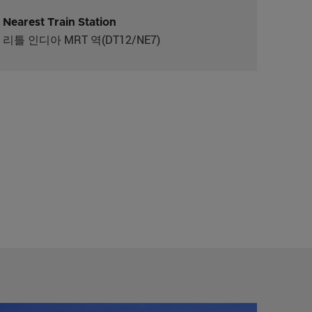
Nearest Train Station
리틀 인디아 MRT 역(DT12/NE7)