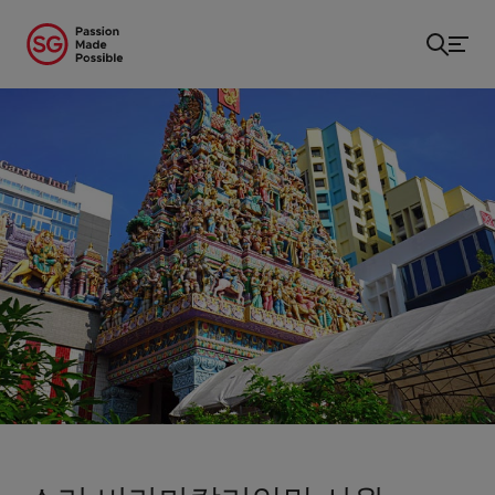
홈
/
...
/
스리 비라마칼리암만 사원