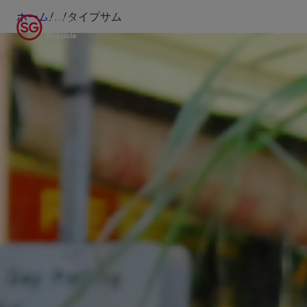
ホーム
/
...
/
タイプサム