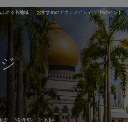
あふれる各地域
おすすめのアクティビティ
旅のヒント
ハジ
別名「犠牲祭」とも呼