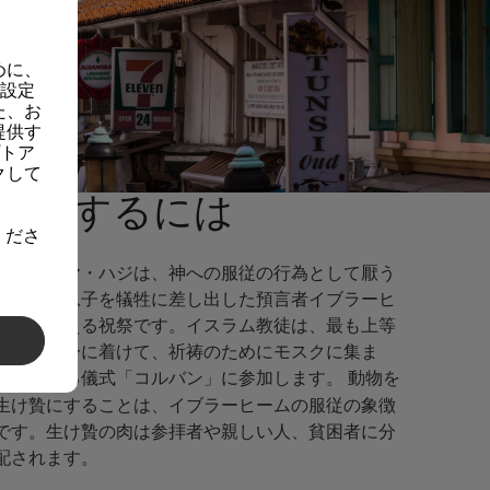
めに、
の設定
た、お
提供す
プトア
クして
参加するには
くださ
ハリ・ラヤ・ハジは、神への服従の行為として厭う
ことなく息子を犠牲に差し出した預言者イブラーヒ
ームを称える祝祭です。イスラム教徒は、最も上等
な衣服を身に着けて、祈祷のためにモスクに集ま
り、聖なる儀式
に参加します。 動物を
「コルバン」
生け贄にすることは、イブラーヒームの服従の象徴
です。生け贄の肉は参拝者や親しい人、貧困者に分
配されます。