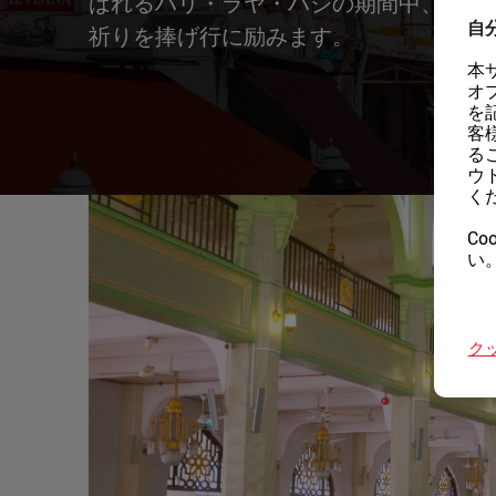
ばれるハリ・ラヤ・ハジの期間中、自ら
自
祈りを捧げ行に励みます。
本
オ
を
客
る
ウ
く
Co
い
ク