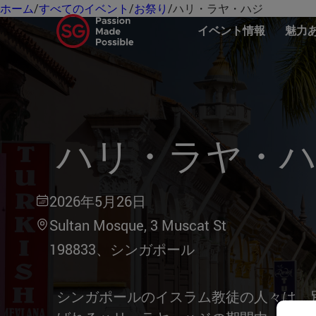
ホーム
/
すべてのイベント
/
お祭り
/
ハリ・ラヤ・ハジ
イベント情報
魅力
ハリ・ラヤ・
2026年5月26日
Sultan Mosque, 3 Muscat St
198833、シンガポール
シンガポールのイスラム教徒の人々は、