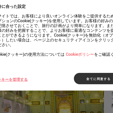
の神への信仰を表し、
分に合った設定
サイトでは、お客様により良いオンライン体験をご提供するた
プションのCookie(クッキー)を使用しています。お客様の好み
記憶させておくことで、旅行の計画がより簡単になります。ま
様の好みを把握することで、よりお客様に最適なコンテンツを
ことができるようになります。Cookie(クッキー)を無効化（オ
ト）したい場合は、ページ上のセキュリティアイコンをクリッ
ださい。
okie(クッキー)の使用方法については
Cookieポリシー
をご確認
。
全てに同意する
ッキーを管理する