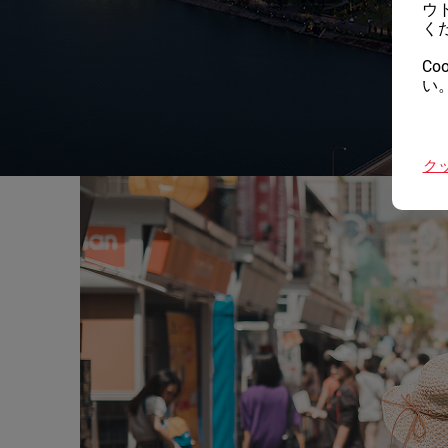
ウ
く
Co
い
ク