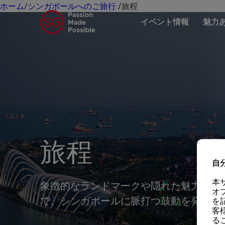
ホーム
/
シンガポールへのご旅行
/
旅程
イベント情報
魅力
旅程
自
本
象徴的なランドマークや隠れた魅力、美
オ
で、シンガポールに脈打つ鼓動を発見し
を
客
る