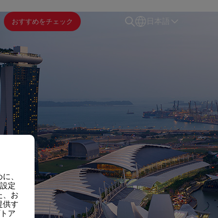
おすすめをチェック
日本語
めに、
の設定
た、お
提供す
プトア