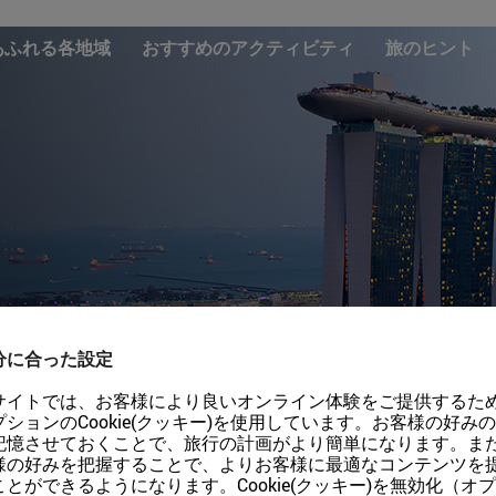
あふれる各地域
おすすめのアクティビティ
旅のヒント
分に合った設定
サイトでは、お客様により良いオンライン体験をご提供するた
食などを巡るコース
プションのCookie(クッキー)を使用しています。お客様の好み
ましょう。
記憶させておくことで、旅行の計画がより簡単になります。ま
様の好みを把握することで、よりお客様に最適なコンテンツを
ことができるようになります。Cookie(クッキー)を無効化（オ