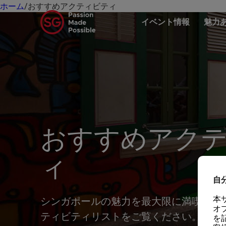
ホーム
/
おすすめアクティビティ
イベント情報
魅力
おすすめアク
ィ
自
本
シンガポールの魅力を最大限に満喫でき
オ
ティビティリストをご覧ください。
を