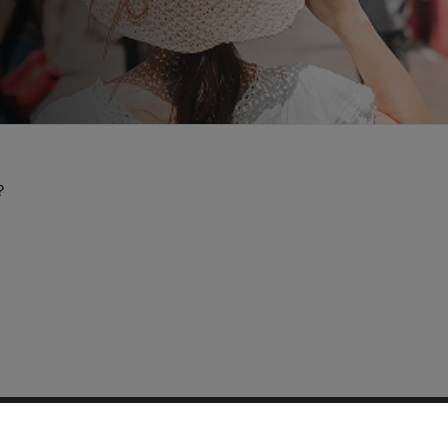
？
Report Vulnerability