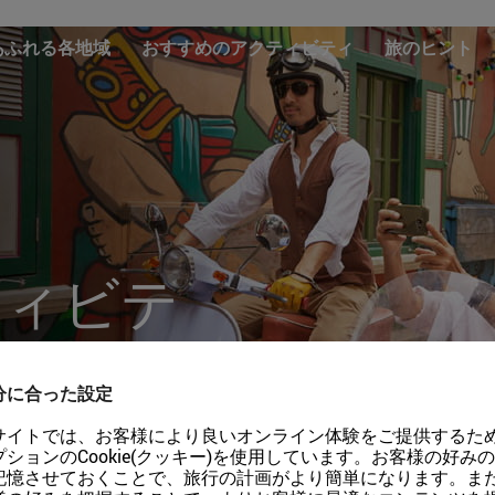
あふれる各地域
おすすめのアクティビティ
旅のヒント
ティビテ
分に合った設定
サイトでは、お客様により良いオンライン体験をご提供するた
る究極のおすすめアク
プションのCookie(クッキー)を使用しています。お客様の好み
記憶させておくことで、旅行の計画がより簡単になります。ま