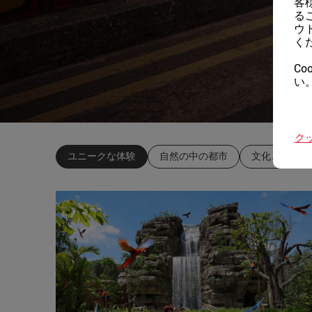
客
る
ウ
く
Co
い
ク
ユニークな体験
自然の中の都市
文化と遺産