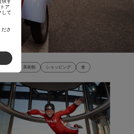
提供す
プトア
クして
くださ
博物館・美術館
ショッピング
食