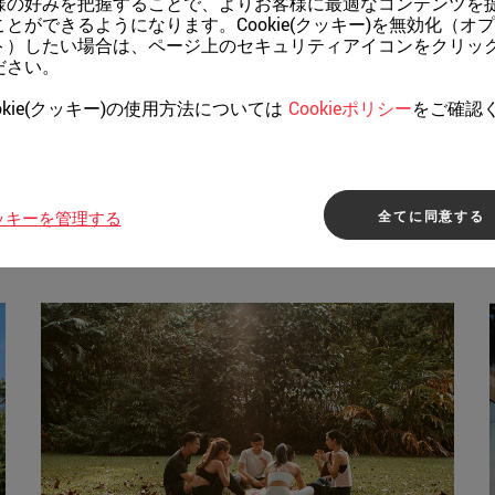
様の好みを把握することで、よりお客様に最適なコンテンツを
ことができるようになります。Cookie(クッキー)を無効化（オ
ト）したい場合は、ページ上のセキュリティアイコンをクリッ
ださい。
okie(クッキー)の使用方法については
Cookieポリシー
をご確認
。
全てに同意する
ッキーを管理する
シンガポールを代表する建築
家族で楽しむ
ナイトライフ