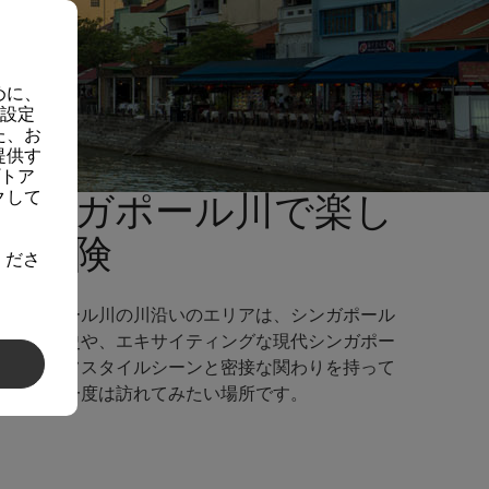
めに、
の設定
た、お
提供す
プトア
クして
シンガポール川で楽し
む冒険
くださ
シンガポール川の川沿いのエリアは、シンガポール
の街の歴史や、エキサイティングな現代シンガポー
ルのライフスタイルシーンと密接な関わりを持って
います。一度は訪れてみたい場所です。