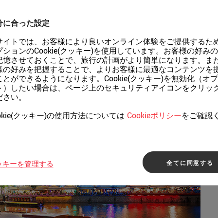
分に合った設定
サイトでは、お客様により良いオンライン体験をご提供するた
プションのCookie(クッキー)を使用しています。お客様の好み
記憶させておくことで、旅行の計画がより簡単になります。ま
様の好みを把握することで、よりお客様に最適なコンテンツを
ことができるようになります。Cookie(クッキー)を無効化（オ
ト）したい場合は、ページ上のセキュリティアイコンをクリッ
ださい。
okie(クッキー)の使用方法については
Cookieポリシー
をご確認
。
全てに同意する
ッキーを管理する