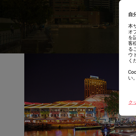
自
本
オ
を
客
る
ウ
く
Co
い
ク