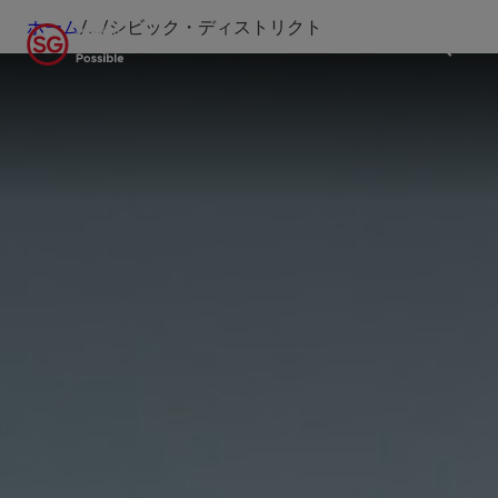
ホーム
/
...
/
シビック・ディストリクト