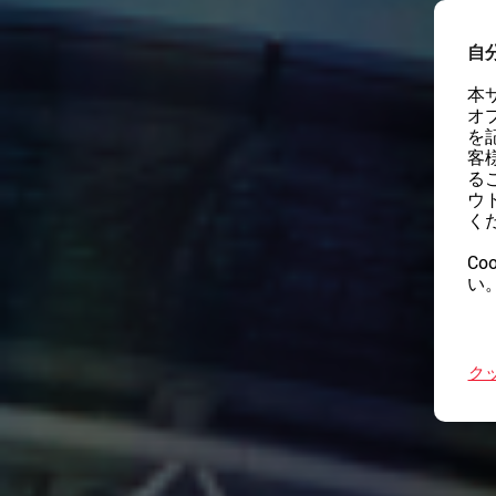
自
本
オ
を
客
る
ウ
く
Co
い
ク