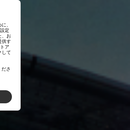
めに、
の設定
た、お
提供す
プトア
クして
くださ