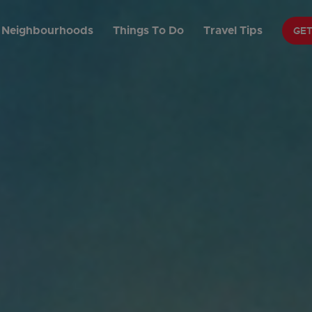
GE
Neighbourhoods
Things To Do
Travel Tips