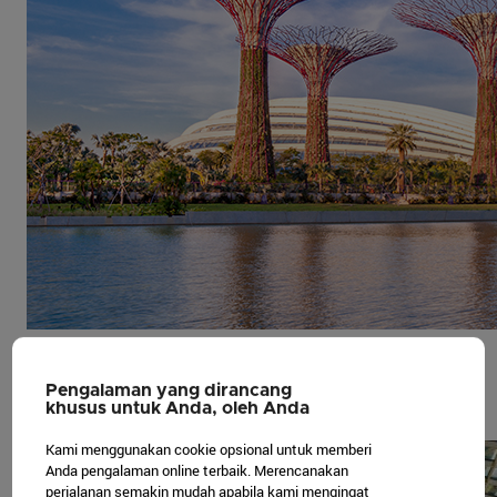
Gardens by the Bay
Habiskan hari menyaksikan koleksi flora di Flower
Pengalaman yang dirancang
Dome, dan jelajahi lanskap berkabut Cloud
khusus untuk Anda, oleh Anda
Forest.
Kami menggunakan cookie opsional untuk memberi
Anda pengalaman online terbaik. Merencanakan
perjalanan semakin mudah apabila kami mengingat