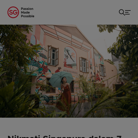
Beranda
/
...
/
Nikmati Singapura dalam 7 Hari