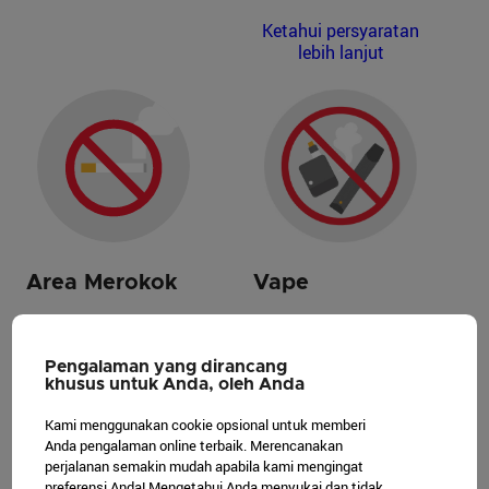
Ketahui persyaratan
lebih lanjut
Vape
Area Merokok
Pembelian,
Merokok dilarang di
kepemilikan, atau
gedung, kedai
Pengalaman yang dirancang
penggunaan vape,
makanan ritel, moda
khusus untuk Anda, oleh Anda
termasuk produk
transportasi,
Kami menggunakan cookie opsional untuk memberi
vape, adalah ilegal di
kendaraan layanan
Anda pengalaman online terbaik. Merencanakan
Singapura, dan
umum, dan fasilitas
perjalanan semakin mudah apabila kami mengingat
pelanggarnya akan
olahraga. Area
preferensi Anda! Mengetahui Anda menyukai dan tidak