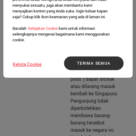
menyukai sesuatu, juga akan membantu kami
menerima hukuman
merokok khusus
menyajikan konten yang Anda suka. Ingin keluar kapan
yang termasuk denda
ditandai dengan
saja? Cukup klik ikon keamanan yang ada di laman ini.
atau tuntutan hukum.
pemberitahuan atau
Selain itu, pengunjung
simbol.
Bacalah
Kebijakan Cookie
kami untuk informasi
selengkapnya mengenai bagaimana kami menggunakan
yang kedapatan
Lihat
NEA
untuk
cookie.
membeli, memiliki,
daftar lengkap area
atau menggunakan
dilarang merokok.
vape yang dicampur
TERIMA SEMUA
Kelola Cookie
dengan obat-obatan
seperti etomidate (“K-
pods”) dapat ditolak
atau dilarang masuk
kembali ke Singapura.
Pengunjung tidak
diperbolehkan
membawa barang-
barang tersebut
masuk ke negara ini.