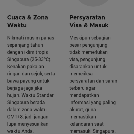
Cuaca & Zona
Persyaratan
Waktu
Visa & Masuk
Nikmati musim panas
Meskipun sebagian
sepanjang tahun
besar pengunjung
dengan iklim tropis
tidak memerlukan
Singapura (25-33ºC).
visa, pengunjung
Kenakan pakaian
disarankan untuk
ringan dan sejuk, serta
memeriksa
bawa payung untuk
persyaratan dan saran
berjaga-jaga jika
terbaru agar
hujan. Waktu Standar
mendapatkan
Singapura berada
informasi yang paling
dalam zona waktu
akurat, guna
GMT+8, jadi jangan
memastikan
lupa menyesuaikan
kelancaran saat
waktu Anda.
memasuki Singapura.