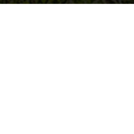
Cultivate your sense of wonder at
Singapore Botanic Gardens
1-2 jam
Central