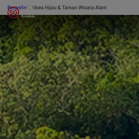
Beranda
/
...
/
Area Hijau & Taman Wisata Alam