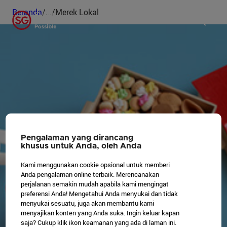
Beranda
/
...
/
Merek Lokal
Gamifikasi
Cocok untuk Instagram
Keberlanjutan
Kebugaran
Pengalaman yang dirancang
Gratis
khusus untuk Anda, oleh Anda
Kami menggunakan cookie opsional untuk memberi
Akses Disabilitas
Anda pengalaman online terbaik. Merencanakan
perjalanan semakin mudah apabila kami mengingat
preferensi Anda! Mengetahui Anda menyukai dan tidak
menyukai sesuatu, juga akan membantu kami
menyajikan konten yang Anda suka. Ingin keluar kapan
saja? Cukup klik ikon keamanan yang ada di laman ini.