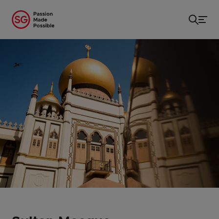
Beranda
/
...
/
Sultan Mosque