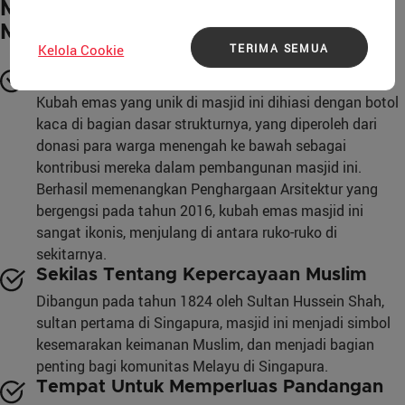
Mengapa Anda Perlu
Mengunjunginya
TERIMA SEMUA
Kelola Cookie
Kemegahan Arsitektur yang Mencolok
Kubah emas yang unik di masjid ini dihiasi dengan botol
kaca di bagian dasar strukturnya, yang diperoleh dari
donasi para warga menengah ke bawah sebagai
kontribusi mereka dalam pembangunan masjid ini.
Berhasil memenangkan Penghargaan Arsitektur yang
bergengsi pada tahun 2016, kubah emas masjid ini
sangat ikonis, menjulang di antara ruko-ruko di
sekitarnya.
Sekilas Tentang Kepercayaan Muslim
Dibangun pada tahun 1824 oleh Sultan Hussein Shah,
sultan pertama di Singapura, masjid ini menjadi simbol
kesemarakan keimanan Muslim, dan menjadi bagian
penting bagi komunitas Melayu di Singapura.
Tempat Untuk Memperluas Pandangan