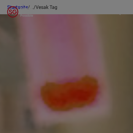
Startseite
/
...
/
Vesak Tag