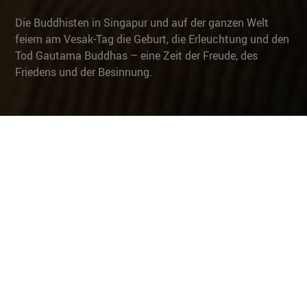
Die Buddhisten in Singapur und auf der ganzen Welt
feiern am Vesak-Tag die Geburt, die Erleuchtung und den
Tod Gautama Buddhas – eine Zeit der Freude, des
Friedens und der Besinnung.