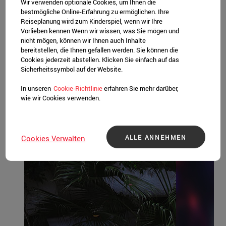
Ein Foodie-Reiseführer für
Wir verwenden optionale Cookies, um Ihnen die
bestmögliche Online-Erfahrung zu ermöglichen. Ihre
Singapur
Reiseplanung wird zum Kinderspiel, wenn wir Ihre
Von Street Food zu Traditionslokalen der
Vorlieben kennen Wenn wir wissen, was Sie mögen und
nicht mögen, können wir Ihnen auch Inhalte
Einheimischen und Restaurants mit
bereitstellen, die Ihnen gefallen werden. Sie können die
Cookies jederzeit abstellen. Klicken Sie einfach auf das
Michelin-Sternen – begeben Sie sich auf
Sicherheitssymbol auf der Website.
eine kulinarische Reise, die Ihren
In unseren
Cookie-Richtlinie
erfahren Sie mehr darüber,
Geschmacksknospen völlig neue Horizonte
wie wir Cookies verwenden.
eröffnet.
Sonstige Reisepläne
ALLE ANNEHMEN
Cookies Verwalten