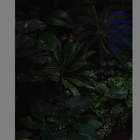
in Singap
Feiern Sie Ihr
Junggesellinn
sichersten St
und Nachtlebe
besten Ideen 
Trip.