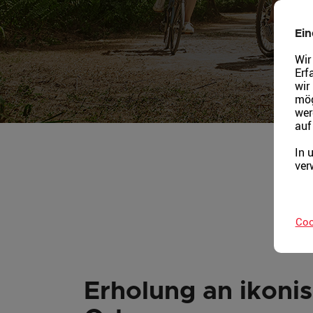
Ein
Wir
Erf
wir
mög
wer
auf
In 
ver
Coo
Erholung an ikoni