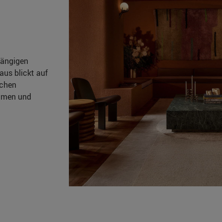
hängigen
us blickt auf
schen
samen und