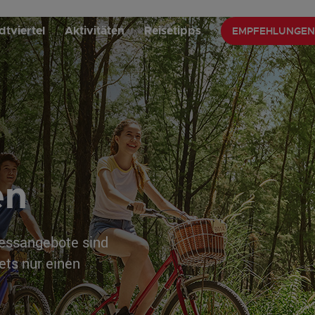
EMPFEHLUNGEN
dtviertel
Aktivitäten
Reisetipps
en
nessangebote sind
ets nur einen