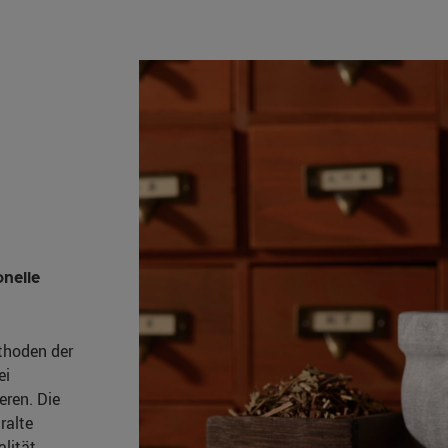
onelle
ethoden der
ei
eren. Die
ralte
lität.