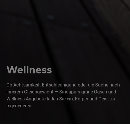
Wellness
Ob Achtsamkeit, Entschleunigung oder die Suche nach
innerem Gleichgewicht – Singapurs grüne Oasen und
Wellness-Angebote laden Sie ein, Körper und Geist zu
regenerieren.