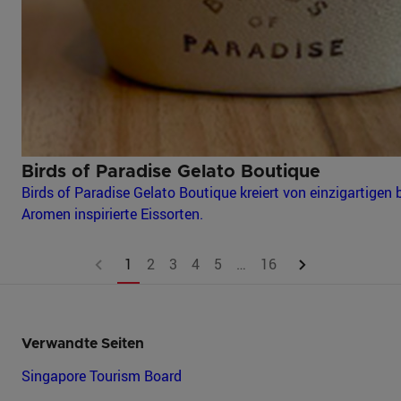
Birds of Paradise Gelato Boutique
Birds of Paradise Gelato Boutique kreiert von einzigartigen
Aromen inspirierte Eissorten.
1
2
3
4
5
…
16
Verwandte Seiten
Singapore Tourism Board