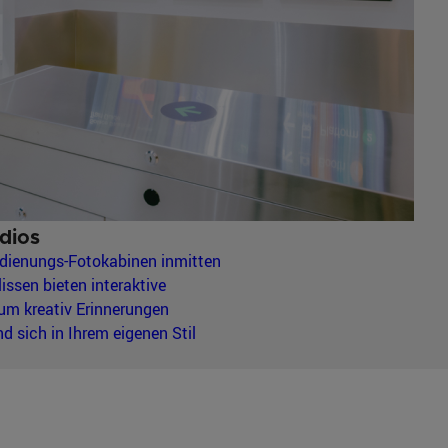
dios
dienungs-Fotokabinen inmitten
ssen bieten interaktive
 um kreativ Erinnerungen
d sich in Ihrem eigenen Stil