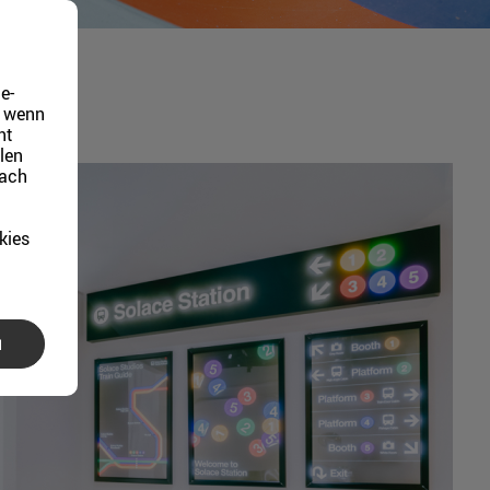
e-
, wenn
ht
len
fach
kies
N