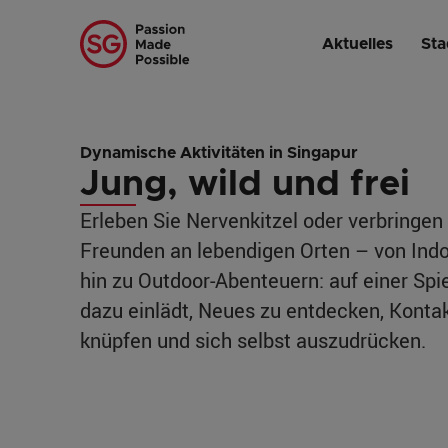
Startseite
/
Vorgestellte Stadtviertel
/
Orchard Road
/
Jung, wild u
Aktuelles
Sta
Dynamische Aktivitäten in Singapur
Jung, wild und frei
Erleben Sie Nervenkitzel oder verbringen 
Freunden an lebendigen Orten – von Indo
hin zu Outdoor-Abenteuern: auf einer Spie
dazu einlädt, Neues zu entdecken, Konta
knüpfen und sich selbst auszudrücken.