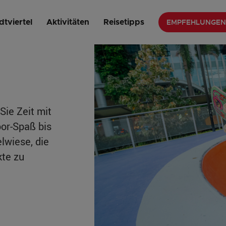
nd frei
EMPFEHLUNGEN
dtviertel
Aktivitäten
Reisetipps
Sie Zeit mit
or-Spaß bis
lwiese, die
kte zu