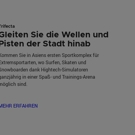
Trifecta
Gleiten Sie die Wellen und
Pisten der Stadt hinab
Kommen Sie in Asiens ersten Sportkomplex für
In die
Extremsportarten, wo Surfen, Skaten und
Porträ
Snowboarden dank Hightech-Simulatoren
Requis
ganzjährig in einer Spaß- und Trainings-Arena
sowie 
möglich sind.
inspiri
MEHR ERFAHREN
MEHR