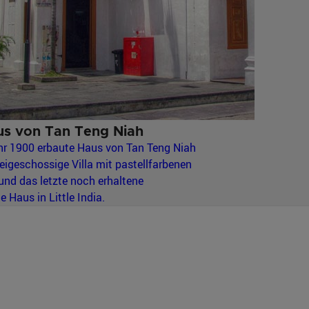
s von Tan Teng Niah
hr 1900 erbaute Haus von Tan Teng Niah
weigeschossige Villa mit pastellfarbenen
nd das letzte noch erhaltene
 Haus in Little India.