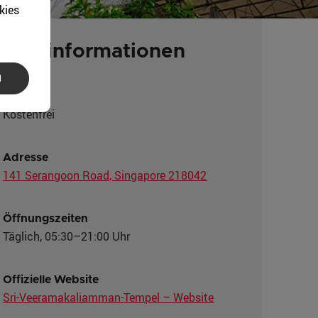
kies
cherinformationen
N
Eintritt
Kostenfrei
Adresse
141 Serangoon Road, Singapore 218042
Öffnungszeiten
Täglich, 05:30–21:00 Uhr
Offizielle Website
Sri-Veeramakaliamman-Tempel – Website