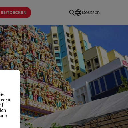
 ENTDECKEN
Deutsch
e-
, wenn
ht
len
fach