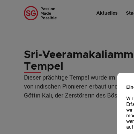
Startseite
/
Vorgestellte Stadtviertel
/
Little India
/
Sri-Veeramaka
Aktuelles
Sta
Sri-Veera­makali­amm
Tempel
Dieser prächtige Tempel wurde im 19. Ja
von indischen Pionieren erbaut und der h
Ein
Göttin Kali, der Zerstörerin des Bösen, g
Wir
Erf
wir
mög
wer
auf