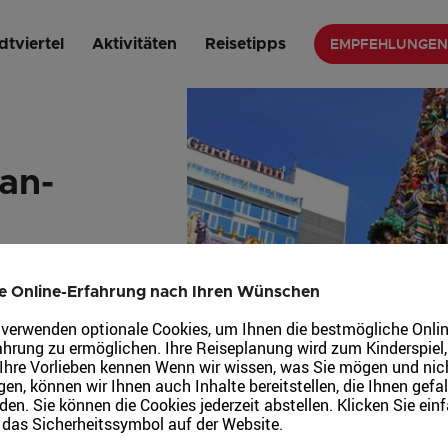
liamman-Tempel
EMPFEHLUNGEN
dtviertel
Aktivitäten
Reisetipps
an-
hrhundert
induistischen
e Online-Erfahrung nach Ihren Wünschen
ewidmet.
 verwenden optionale Cookies, um Ihnen die bestmögliche Onlin
ahrung zu ermöglichen. Ihre Reiseplanung wird zum Kinderspiel
 Ihre Vorlieben kennen Wenn wir wissen, was Sie mögen und nic
en, können wir Ihnen auch Inhalte bereitstellen, die Ihnen gefal
den. Sie können die Cookies jederzeit abstellen. Klicken Sie ein
 das Sicherheitssymbol auf der Website.