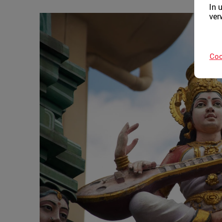
In 
ver
Coo