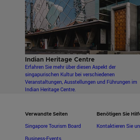
Indian Heritage Centre
Erfahren Sie mehr über diesen Aspekt der
singapurischen Kultur bei verschiedenen
Veranstaltungen, Ausstellungen und Führungen im
Indian Heritage Centre.
Verwandte Seiten
Benötigen Sie Hilf
Singapore Tourism Board
Kontaktieren Sie u
Business-Events