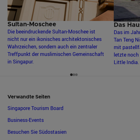
Sultan-Moschee
Das Hau
Die beeindruckende Sultan-Moschee ist
Das im Jah
nicht nur ein ikonisches architektonisches
Tan Teng Ni
Wahrzeichen, sondern auch ein zentraler
mit pastell
Treffpunkt der muslimischen Gemeinschaft
letzte noch
in Singapur.
Little India.
Verwandte Seiten
Singapore Tourism Board
Business-Events
Besuchen Sie Südostasien