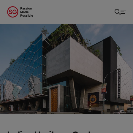
Startseite
/
...
/
Indian Heritage Centre