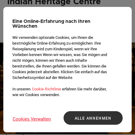
Indian Heritage Centre
Erfahren Sie mehr über diesen Aspekt der
singapurischen Kultur bei verschiedenen
Eine Online-Erfahrung nach Ihren
Wünschen
Veranstaltungen, Ausstellungen und
Führungen im Indian Heritage Centre.
Wir verwenden optionale Cookies, um Ihnen die
bestmögliche Online-Erfahrung zu ermöglichen. Ihre
Reiseplanung wird zum Kinderspiel, wenn wir Ihre
Vorlieben kennen Wenn wir wissen, was Sie mögen und
nicht mögen, können wir Ihnen auch Inhalte
bereitstellen, die Ihnen gefallen werden. Sie können die
Cookies jederzeit abstellen. Klicken Sie einfach auf das
Sicherheitssymbol auf der Website.
In unseren
Cookie-Richtlinie
erfahren Sie mehr darüber,
wie wir Cookies verwenden.
ALLE ANNEHMEN
Cookies Verwalten