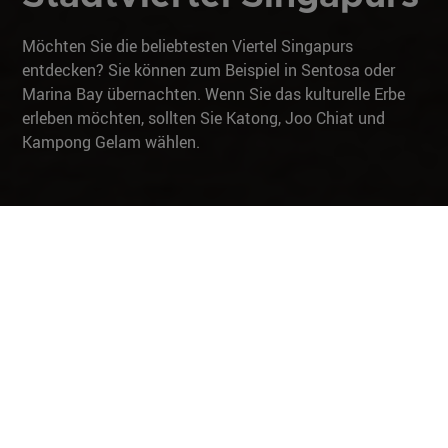
Möchten Sie die beliebtesten Viertel Singapurs
entdecken? Sie können zum Beispiel in Sentosa oder
Marina Bay übernachten. Wenn Sie das kulturelle Erbe
erleben möchten, sollten Sie Katong, Joo Chiat und
Kampong Gelam wählen.
Unsere Stadtviertel